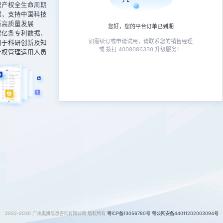
识产权全生命周期
理，支持中国科技
新高质量发展
您好，您的平台订单已到期
球亿条专利数据，
如需续订或申请试用，请联系您的销售经理
用于科研创新及知
或 拨打 4008086330 升级服务！
产权管理运用人员
2022-2030 广州奥凯信息咨询有限公司 版权所有
粤ICP备13056780号
粤公网安备44011202003094号